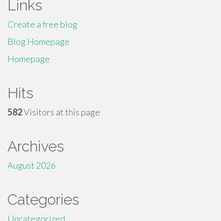
Links
Create a free blog
Blog Homepage
Homepage
Hits
582
Visitors at this page
Archives
August 2026
Categories
Uncategorized