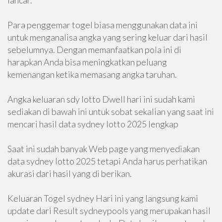
lancar.
Para penggemar togel biasa menggunakan data ini
untuk menganalisa angka yang sering keluar dari hasil
sebelumnya. Dengan memanfaatkan pola ini di
harapkan Anda bisa meningkatkan peluang
kemenangan ketika memasang angka taruhan.
Angka keluaran sdy lotto Dwell hari ini sudah kami
sediakan di bawah ini untuk sobat sekalian yang saat ini
mencari hasil data sydney lotto 2025 lengkap
Saat ini sudah banyak Web page yang menyediakan
data sydney lotto 2025 tetapi Anda harus perhatikan
akurasi dari hasil yang di berikan.
Keluaran Togel sydney Hari ini yang langsung kami
update dari Result sydneypools yang merupakan hasil