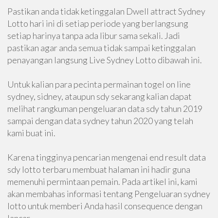
Pastikan anda tidak ketinggalan Dwell attract Sydney
Lotto hari ini di setiap periode yang berlangsung
setiap harinya tanpa ada libur sama sekali. Jadi
pastikan agar anda semua tidak sampai ketinggalan
penayangan langsung Live Sydney Lotto dibawah ini.
Untuk kalian para pecinta permainan togel on line
sydney, sidney, ataupun sdy sekarang kalian dapat
melihat rangkuman pengeluaran data sdy tahun 2019
sampai dengan data sydney tahun 2020 yang telah
kami buat ini.
Karena tingginya pencarian mengenai end result data
sdy lotto terbaru membuat halaman ini hadir guna
memenuhi permintaan pemain. Pada artikel ini, kami
akan membahas informasi tentang Pengeluaran sydney
lotto untuk memberi Anda hasil consequence dengan